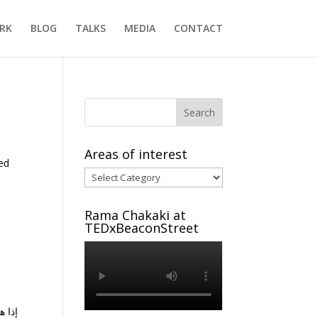
RK
BLOG
TALKS
MEDIA
CONTACT
Areas of interest
red
Areas
,
of
interest
Rama Chakaki at
TEDxBeaconStreet
إذا ه