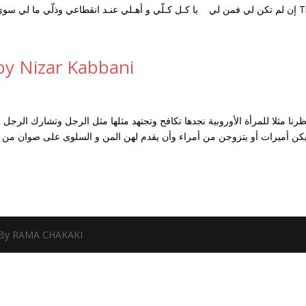
 خذها والـروح جهد المقلّ ِ -حسين منصور الحلاج
y Nizar Kabbani
نظرنا مثلا للمرأة الأوروبية نجدها تكافح وتجتهد مثلها مثل الرجل وتشارك الرجل 
كن أميرات أو يتزوجن من أمراء وأن يقدم لهن المن و السلوى على صوان من الف
 By RAMA CHAKAKI