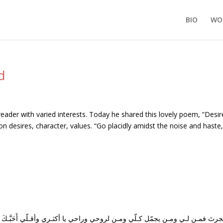
BIO
WO
d
eader with varied interests. Today he shared this lovely poem, “Desi
on desires, character, values. “Go placidly amidst the noise and haste
جرتَ فمـن لـي ومـن يجمّل كـلّي ومـن لروحي وراحي يا أكثـري وأقـلّي أَحَبَّ