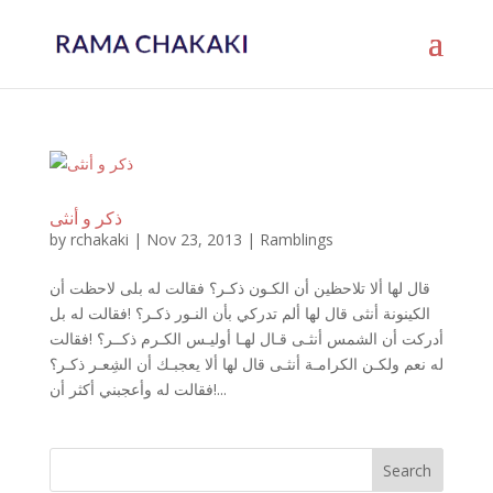
ذكر و أنثى
by
rchakaki
|
Nov 23, 2013
|
Ramblings
قال لها ألا تلاحظين أن الكـون ذكـر؟ فقالت له بلى لاحظت أن
الكينونة أنثى قال لها ألم تدركي بأن النـور ذكـر؟ !فقالت له بل
أدركت أن الشمس أنثـى قـال لهـا أوليـس الكـرم ذكــر؟ !فقالت
له نعم ولكـن الكرامـة أنثـى قال لها ألا يعجبـك أن الشِعـر ذكـر؟
!فقالت له وأعجبني أكثر أن...