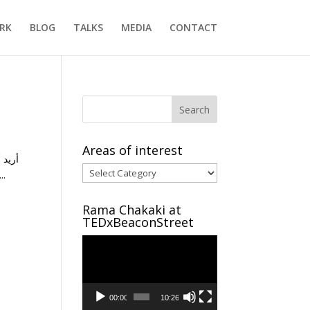
RK
BLOG
TALKS
MEDIA
CONTACT
Areas of interest
أريد 
Areas
فقد أو قتل. عائلات كثيره في الشام أصبحت مهجره من أحيائها يطاردها النظام “على الهويه” لا لشيئ الا لمعرفته بسبب نزوحها ...
of
interest
Rama Chakaki at
TEDxBeaconStreet
Video
Player
00:00
10:26