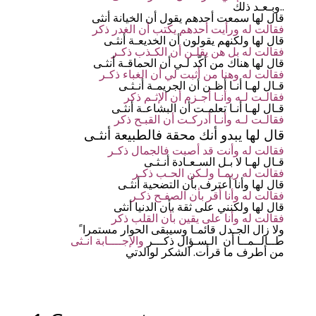
وبـعـد ذلك..
قال لها سمعت أحدهم يقول أن الخيانة أنثى
فقالت له ورأيت أحدهم يكتب أن الغدر ذكر
قال لها ولكنهم يقولون أن الخديعـة أنثـى
فقالت له بل هن يقلـن أن الكـذب ذكـر
قال لها هناك من أكّد لـي أن الحماقـة أنثـى
فقالت له وهنا من أثبت لي أن الغباء ذكـر
قـال لهـا أنـا أظـن أن الجريمـة أنـثـى
فقالـت لـه وأنـا أجـزم أن الإثـم ذكر
قـال لهـا أنـا تعلمـت أن البشاعـة أنثـى
فقالـت لـه وأنـا أدركـت أن القبـح ذكر
قال لها يبدو أنك محقة فالطبيعة أنثـى
فقالت له وأنت قد أصبت فالجمال ذكـر
قـال لهـا لا بـل السـعـادة أنـثـى
فقالت له ربمـا ولـكن الحـب ذكـر
قال لها وأنا أعترف بأن التضحية أنثـى
فقالت له وأنا أقر بأن الصفـح ذكـر
قال لها ولكنني على ثقة بأن الدنيا أنثى
فقالت له وأنا على يقين بأن القلب ذكر
ولا زال الجـدل قائمـا وسيبقى الحوار مستمرا ً
طــالــمــا أن الـسـؤال ذكـــر
والإجــــابة انـثى
من أطرف ما قرأت. الشكر لوالدتي