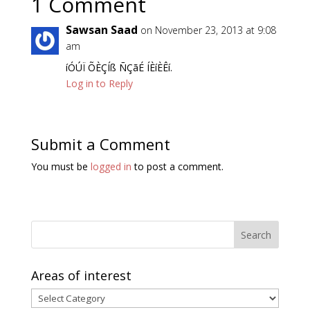
1 Comment
Sawsan Saad
on November 23, 2013 at 9:08
am
íÓÚÏ ÕÈÇÍß ÑÇãÉ ÍÈíÈÊí.
Log in to Reply
Submit a Comment
You must be
logged in
to post a comment.
Areas of interest
Areas