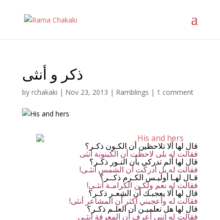
ذكر و أنثى
by
rchakaki
|
Nov 23, 2013
|
Ramblings
|
1 comment
قال لها ألا تلاحظين أن الكـون ذكـر؟
فقالت له بلى لاحظت أن الكينونة أنثى
قال لها ألم تدركي بأن النـور ذكـر؟
!فقالت له بل أدركت أن الشمس أنثـى
قـال لهـا أوليـس الكـرم ذكــر؟
!فقالت له نعم ولكـن الكرامـة أنثـى
قال لها ألا يعجبـك أن الشِعـر ذكـر؟
!فقالت له وأعجبني أكثر أن المشاعر أنثى
قال لها هل تعلميـن أن العلـم ذكـر؟
فقالت له إنني أعرف أن المعرفة أنثـى